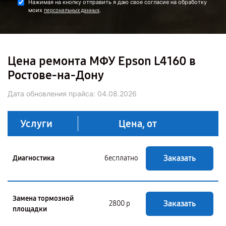
Нажимая на кнопку отправить я даю свое согласие на обработку
моих
.
персональных данных
Цена ремонта МФУ Epson L4160 в
Ростове-на-Дону
Дата обновления прайса:
04.08.2026
Услуги
Цена, от
Заказать
Диагностика
бесплатно
Замена тормозной
Заказать
2800 р
площадки